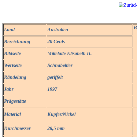
B
Land
Australien
Bezeichnung
20 Cents
Bildseite
Mittelalte Elisabeth II.
Wertseite
Schnabeltier
Rändelung
geriffelt
Jahr
1997
Prägestätte
Material
Kupfer/Nickel
Durchmesser
28,5 mm