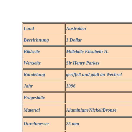
Land
Australien
Bezeichnung
1 Dollar
Bildseite
Mittelalte Elisabeth II.
Wertseite
Sir Henry Parkes
Rändelung
geriffelt und glatt im Wechsel
Jahr
1996
Prägestätte
Material
Aluminium/Nickel/Bronze
Durchmesser
25 mm