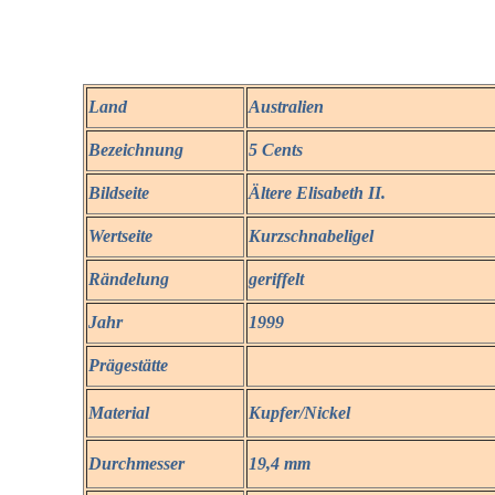
Land
Australien
Bezeichnung
5 Cents
Bildseite
Ältere Elisabeth II.
Wertseite
Kurzschnabeligel
Rändelung
geriffelt
Jahr
1999
Prägestätte
Material
Kupfer/Nickel
Durchmesser
19,4 mm